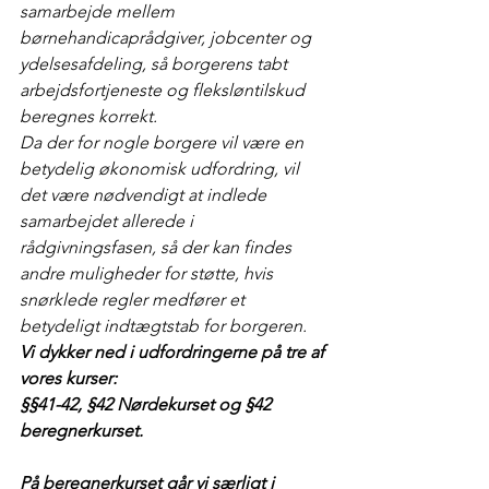
samarbejde mellem 
børnehandicaprådgiver, jobcenter og 
ydelsesafdeling, så borgerens tabt 
arbejdsfortjeneste og fleksløntilskud 
beregnes korrekt.
Da der for nogle borgere vil være en 
betydelig økonomisk udfordring, vil 
det være nødvendigt at indlede 
samarbejdet allerede i 
rådgivningsfasen, så der kan findes 
andre muligheder for støtte, hvis 
snørklede regler medfører et 
betydeligt indtægtstab for borgeren.
Vi dykker ned i udfordringerne på tre af 
vores kurser: 
§§41-42, §42 Nørdekurset og §42 
beregnerkurset. 
På beregnerkurset går vi særligt i 