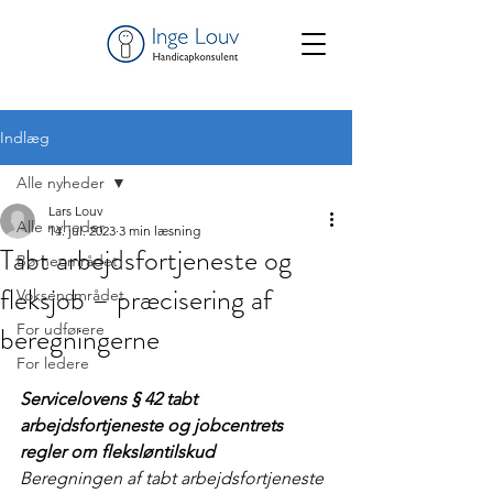
Indlæg
Alle nyheder
Lars Louv
Alle nyheder
14. jul. 2023
3 min læsning
Tabt arbejdsfortjeneste og
Børneområdet
fleksjob – præcisering af
Voksenområdet
beregningerne
For udførere
For ledere
Servicelovens § 42 tabt 
arbejdsfortjeneste og jobcentrets 
regler om fleksløntilskud
Beregningen af tabt arbejdsfortjeneste 