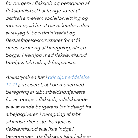
for borgere i fleksjob og beregning af 
fleksløntilskud har længe været til 
drøftelse mellem socialforvaltning og 
jobcenter, så for et par måneder siden 
skrev jeg til Socialministeriet og 
Beskæftigelsesministeriet for at få 
deres vurdering af beregning, når en 
borger i fleksjob med fleksløntilskud 
bevilges tabt arbejdsfortjeneste.
Ankestyrelsen har i 
principmeddelelse 
12-21
 præciseret, at kommunen ved 
beregning af tabt arbejdsfortjeneste 
for en borger i fleksjob, udelukkende 
skal anvende borgerens lønindtægt fra 
arbejdsgiveren i beregning af tabt 
arbejdsfortjeneste. Borgerens 
fleksløntilskud skal ikke indgå i 
beregningen, da fleksløntilskud ikke er 