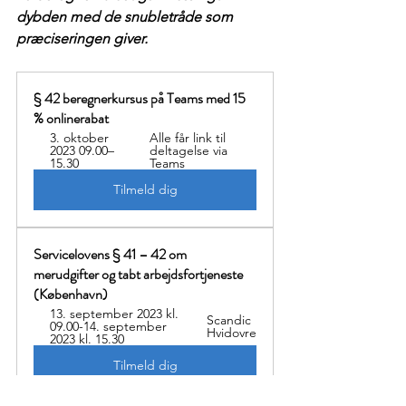
dybden med de snubletråde som 
præciseringen giver. 
§ 42 beregnerkursus på Teams med 15 
% onlinerabat
3. oktober 
Alle får link til 
2023 09.00–
deltagelse via 
15.30
Teams
Tilmeld dig
Servicelovens § 41 – 42 om 
merudgifter og tabt arbejdsfortjeneste 
(København)   
13. september 2023 kl. 
Scandic 
09.00-14. september 
Hvidovre
2023 kl. 15.30
Tilmeld dig