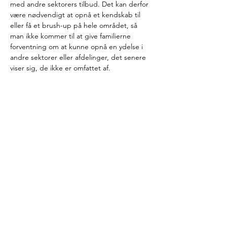
med andre sektorers tilbud. Det kan derfor 
være nødvendigt at opnå et kendskab til 
eller få et brush-up på hele området, så 
man ikke kommer til at give familierne 
forventning om at kunne opnå en ydelse i 
andre sektorer eller afdelinger, det senere 
viser sig, de ikke er omfattet af.
Hvor, hvornår og hvor meget
Kurset kan hentes hjem til kommunen og 
tilpasses kommunens konkrete behov.
I står for lokale og forplejning, mens vi 
har ansvaret for undervisning og 
undervisningsmateriale
Læs mere >
Tilmeld