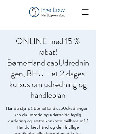
ONLINE med 15 %
rabat!
BørneHandicapUdrednin
gen, BHU - et 2 dages
kursus om udredning og
handleplan
Har du styr på BørneHandicapUdredningen,
kan du udrede og udarbejde faglig
vurdering og sætte konkrete målbare mål?
Har du fået hånd og den frivillige
handleplan eller forsøgt med fælles