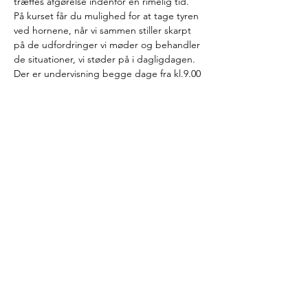
træffes afgørelse indenfor en rimelig tid.
På kurset får du mulighed for at tage tyren 
ved hornene, når vi sammen stiller skarpt 
på de udfordringer vi møder og behandler 
de situationer, vi støder på i dagligdagen.
Der er undervisning begge dage fra kl.9.00 
- 16.00. Der indlægges pauser efter behov.
Igennem et to dages kursus kan du få 
overblik, indgående kendskab til reglerne 
samt mulighed for at stille alle de 
spørgsmål, der fylder i dagligdagen. Vores 
dage vil bl.a. omhandle emner som:
Indhold 
og udbytte 
rammer og regler for kontanttilskud og 
BPA
formålet og intentionerne med 
bestemmelserne
Læs mere >