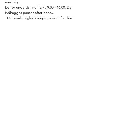
med sig.
Der er undervisning fra kl. 9.00 - 16.00. Der 
indlægges pauser efter behov.
  De basale regler springer vi over, for dem 
kender vi, og vi dykker direkte ned i det, 
der er særlig interessant og udfordrende. 
  Vi stiller skarpt på sektoransvaret og den 
faglige vurdering og drøfter, hvordan vi kan 
anvende og vægte de mange indsamlede 
oplysninger. Vores dag sammen byder på 
fokusemner som:
Indhold og udbytte
udviklingen af målgruppen for § 42 
ifølge Ankestyrelsens praksis
inddragelse –…
Læs mere >
© 2020 Inge Louv -
Databeskyttelse