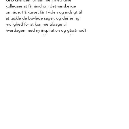
Grib chancen
 for sammen med dine 
kollegaer at få hånd om det vanskelige 
område. På kurset får I viden og indsigt til 
at tackle de bøvlede sager, og der er rig 
mulighed for at komme tilbage til 
hverdagen med ny inspiration og gåpåmod!
Der er undervisning kl. 9.00 – 15.30 begge 
dage med morgenbuffet fra kl. 8.30.
Indhold og udbytte
I løbet af de 2 kursusdage kommer vi bredt 
omkring paragrafferne og de udfordringer, 
vi møder i arbejdet. Vi stiller skarpt på både 
faserne i sagsforløbet, tilrettelæggelse af 
sagsbehandlingen, lovgrundlaget for § 32 
og sagsbehandling om hjemmetræning 
efter § 32a, og vi kommer ind på emner 
som:
Læs mere >