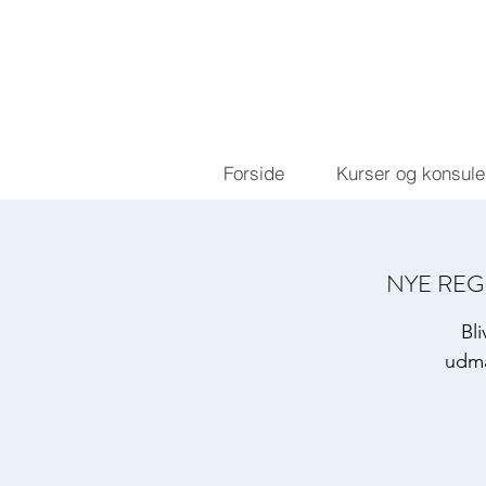
Forside
Kurser og konsule
NYE REGLER
Bl
udmå