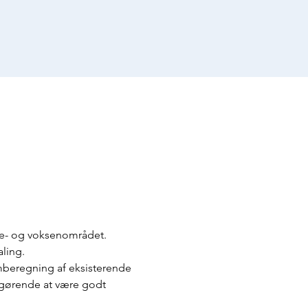
ne- og voksenområdet. 
ling. 
mberegning af eksisterende 
fgørende at være godt 