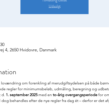
Tilmelding lukket
Udsolgt
.30
vej 4, 2650 Hvidovre, Danmark
mation
n lovændring om forenkling af merudgiftsydelsen på både bør
ede regler for minimumsbeløb, udmåling, beregning og udbeta
 d. 
1. september 2025 
med en 
to-årig overgangsperiode
 for o
 dog behandles efter de nye regler fra dag ét – derfor er det a