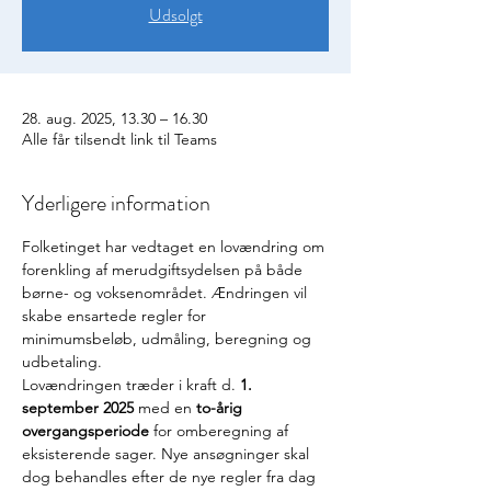
Udsolgt
28. aug. 2025, 13.30 – 16.30
Alle får tilsendt link til Teams
Yderligere information
Folketinget har vedtaget en lovændring om 
forenkling af merudgiftsydelsen på både 
børne- og voksenområdet. Ændringen vil 
skabe ensartede regler for 
minimumsbeløb, udmåling, beregning og 
udbetaling. 
Lovændringen træder i kraft d. 
1. 
september 2025 
med en 
to-årig 
overgangsperiode
 for omberegning af 
eksisterende sager. Nye ansøgninger skal 
dog behandles efter de nye regler fra dag 