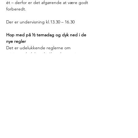
ét – derfor er det afgørende at være godt 
forberedt. 
Der er undervisning kl.13.30 – 16.30 
Hop med på ½ temadag og dyk ned i de 
nye regler
Det er udelukkende reglerne om 
minimumsbeløb, udmåling, beregning og 
udbetaling, der ændres. Alle øvrige 
betingelser om personkreds og 
målgruppen fortsætter uændret, så der vil 
fortsat være forskel på betingelserne for 
børn og voksne for at modtage denne form 
for hjælp. 
På temadagen dykker vi ned i de 
kommende regler, så du bliver klædt på til 
at håndtere ændringerne i praksis. 
Læs mere >