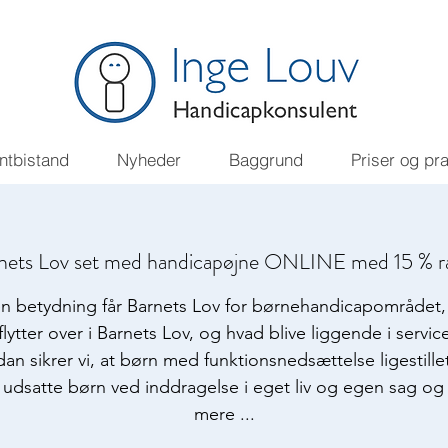
ntbistand
Nyheder
Baggrund
Priser og pr
nets Lov set med handicapøjne ONLINE med 15 % r
en betydning får Barnets Lov for børnehandicapområdet, 
flytter over i Barnets Lov, og hvad blive liggende i servi
an sikrer vi, at børn med funktionsnedsættelse ligestill
t udsatte børn ved inddragelse i eget liv og egen sag o
mere ...