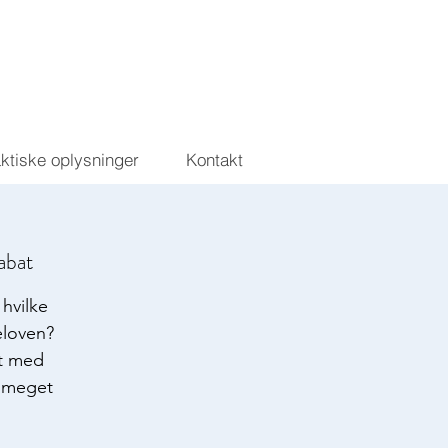
aktiske oplysninger
Kontakt
abat
hvilke
celoven?
et med
g meget