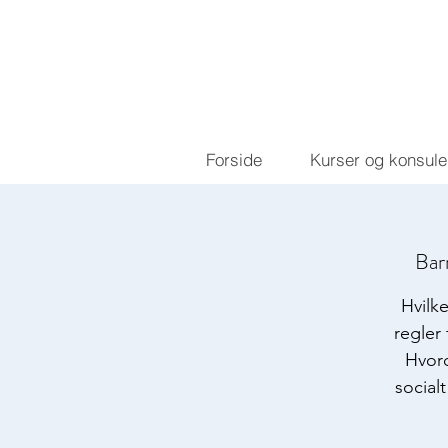
Forside
Kurser og konsule
Bar
Hvilk
regler 
Hvord
social