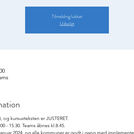
Tilmelding lukket
Udsolgt
.00
eams
mation
t, og kursusteksten er JUSTERET.
.00 - 15.30. Teams åbnes kl.8.45.
1.januar 2024, og alle kommuner er godt i gang med implemente