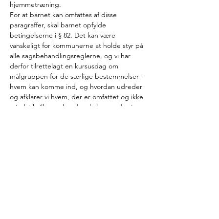
hjemmetræning.
For at barnet kan omfattes af disse 
paragraffer, skal barnet opfylde 
betingelserne i § 82. Det kan være 
vanskeligt for kommunerne at holde styr på 
alle sagsbehandlingsreglerne, og vi har 
derfor tilrettelagt en kursusdag om 
målgruppen for de særlige bestemmelser – 
hvem kan komme ind, og hvordan udreder 
og afklarer vi hvem, der er omfattet og ikke 
mindst hvilke regler, der skal anvendes i 
sagsbehandlingen.
Mange regler skal i spil, når det skal 
vurderes, om et barn opfylder 
betingelserne for § 82, og vi vil på denne 
kursusdag identificere de mange 
bestemmelser og få hånd om 
sagsbehandlingen, så den overholder alle 
regler. Yderligere vil vi kaste et blik på 
metoder til udredning, samt hvad der bør 
indgå i den børnefaglige undersøgelse, når 