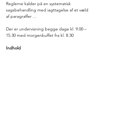
Reglerne kalder på en systematisk 
sagsbehandling med iagttagelse af et væld 
af paragraffer ...
Der er undervisning begge dage kl. 9.00 – 
15.30 med morgenbuffet fra kl. 8.30
Indhold
Før kommunen kan visitere et barn til et 
særligt tilbud, og før myndigheden kan 
påbegynde sagsbehandlingen af en 
hjemmetræningsansøgning, skal der være 
truffet afgørelse om, at barnet er omfattet 
af hoveddøren § 82.
Vi gennemgår grundigt de 
sagsbehandlingsregler, der skal iagttages, 
før kommunen kan træffe afgørelse, om 
barnet opfylder betingelserne for § 82 og 
dermed også hvad…
Læs mere >