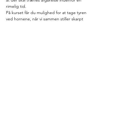
at der skal træffes afgørelse indenfor en 
rimelig tid.
På kurset får du mulighed for at tage tyren 
ved hornene, når vi sammen stiller skarpt 
på de udfordringer vi møder og behandler 
de situationer, vi støder på i dagligdagen.
Der er undervisning fra kl.9.00 - 15.30 
begge dage med morgenbuffet fra kl.8.30
Indhold
I løbet af de to kursusdage vil du få overblik 
og indgående kendskab til reglerne samt 
mulighed for at stille alle de spørgsmål, der 
fylder i dagligdagen. Kurset vil bl.a. 
omhandle emner som:
Læs mere >
© 2020 Inge Louv -
Databeskyttelse