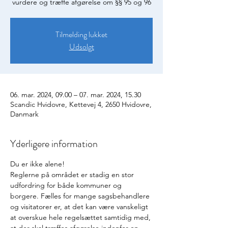
vurdere og træffe afgørelse om §§ 95 og 96
Tilmelding lukket
Udsolgt
06. mar. 2024, 09.00 – 07. mar. 2024, 15.30
Scandic Hvidovre, Kettevej 4, 2650 Hvidovre,
Danmark
Yderligere information
Du er ikke alene!
Reglerne på området er stadig en stor 
udfordring for både kommuner og 
borgere. Fælles for mange sagsbehandlere 
og visitatorer er, at det kan være vanskeligt 
at overskue hele regelsættet samtidig med, 