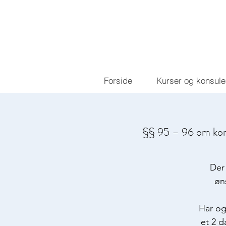
Forside
Kurser og konsule
§§ 95 – 96 om kont
Der
øn
Har og
et 2 d