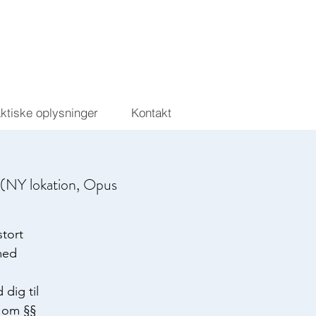
aktiske oplysninger
Kontakt
 (NY lokation, Opus
tort
med
dig til
e om §§