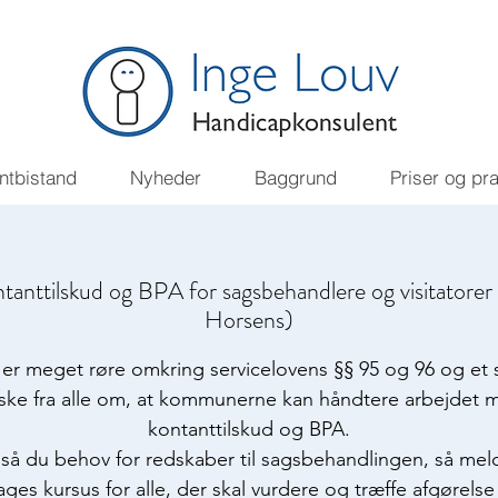
ntbistand
Nyheder
Baggrund
Priser og pr
anttilskud og BPA for sagsbehandlere og visitatorer
Horsens)
 er meget røre omkring servicelovens §§ 95 og 96 og et s
ske fra alle om, at kommunerne kan håndtere arbejdet 
kontanttilskud og BPA.
så du behov for redskaber til sagsbehandlingen, så meld 
ages kursus for alle, der skal vurdere og træffe afgørels