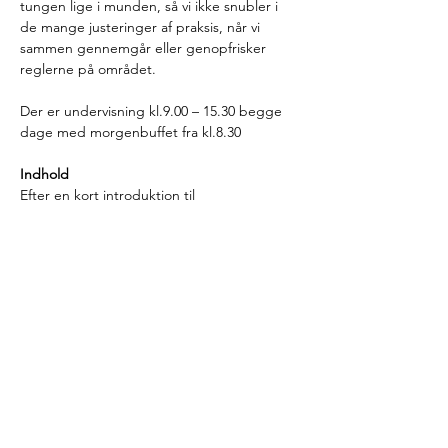
tungen lige i munden, så vi ikke snubler i 
de mange justeringer af praksis, når vi 
sammen gennemgår eller genopfrisker 
reglerne på området.
Der er undervisning kl.9.00 – 15.30 begge 
dage med morgenbuffet fra kl.8.30
Indhold
Efter en kort introduktion til 
bestemmelserne, vil du på kurset få 
gennemgået reglerne og blive opdateret 
på den seneste udvikling på området. Vi 
sørger for at komme bredt omkring, når vi 
sammen dykker ned i det, der er 
vanskeligt, og vi vil arbejde med de særlige 
spidsfindigheder, der kan være, når man 
skal vurdere og træffe afgørelse efter disse 
bestemmelser.
Konkret vil vi i…