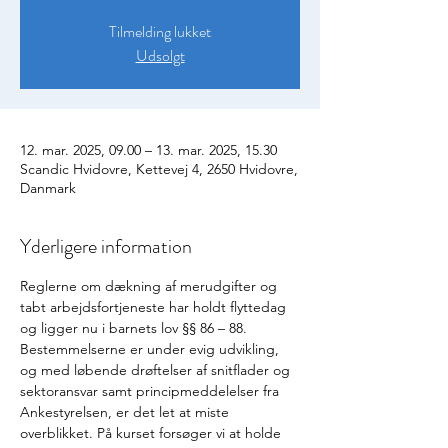
Tilmelding lukket
Udsolgt
12. mar. 2025, 09.00 – 13. mar. 2025, 15.30
Scandic Hvidovre, Kettevej 4, 2650 Hvidovre,
Danmark
Yderligere information
Reglerne om dækning af merudgifter og 
tabt arbejdsfortjeneste har holdt flyttedag 
og ligger nu i barnets lov §§ 86 – 88. 
Bestemmelserne er under evig udvikling, 
og med løbende drøftelser af snitflader og 
sektoransvar samt principmeddelelser fra 
Ankestyrelsen, er det let at miste 
overblikket. På kurset forsøger vi at holde 