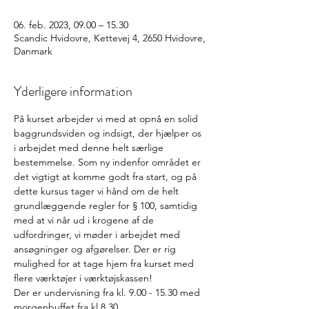
06. feb. 2023, 09.00 – 15.30
Scandic Hvidovre, Kettevej 4, 2650 Hvidovre,
Danmark
Yderligere information
På kurset arbejder vi med at opnå en solid 
baggrundsviden og indsigt, der hjælper os 
i arbejdet med denne helt særlige 
bestemmelse. Som ny indenfor området er 
det vigtigt at komme godt fra start, og på 
dette kursus tager vi hånd om de helt 
grundlæggende regler for § 100, samtidig 
med at vi når ud i krogene af de 
udfordringer, vi møder i arbejdet med 
ansøgninger og afgørelser. Der er rig 
mulighed for at tage hjem fra kurset med 
flere værktøjer i værktøjskassen!
Der er undervisning fra kl. 9.00 - 15.30 med 
morgenbuffet fra kl.8.30.