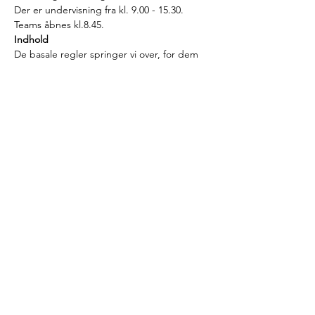
Der er undervisning fra kl. 9.00 - 15.30. 
Teams åbnes kl.8.45.
Indhold 
De basale regler springer vi over, for dem 
kender vi, og vi dykker direkte ned i det, 
der er særlig interessant og udfordrende. 
Vi stiller skarpt på sektoransvaret og den 
faglige vurdering og drøfter, hvordan vi kan 
anvende og vægte de mange indsamlede 
oplysninger, og i hvilke situationer vi bør 
supplere oplysningsgrundlaget.
Ankestyrelsen har i de senere år truffet en 
række principafgørelser om, at anden 
lovgivning…
Læs mere >
© 2020 Inge Louv -
Databeskyttelse